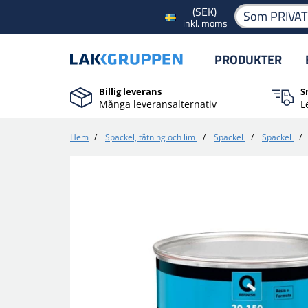
(SEK)
Som PRIVA
inkl. moms
PRODUKTER
Billig leverans
S
Många leveransalternativ
L
Hem
/
Spackel, tätning och lim
/
Spackel
/
Spackel
/