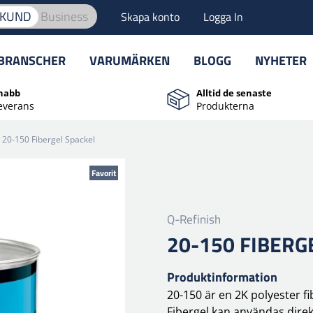
TKUND
Business
Skapa konto
Logga In
BRANSCHER
VARUMÄRKEN
BLOGG
NYHETER
nabb
Alltid de senaste
everans
Produkterna
20-150 Fibergel Spackel
Favorit
Q-Refinish
20-150 FIBERG
Produktinformation
20-150 är en 2K polyester fi
Fibergel kan användas direk