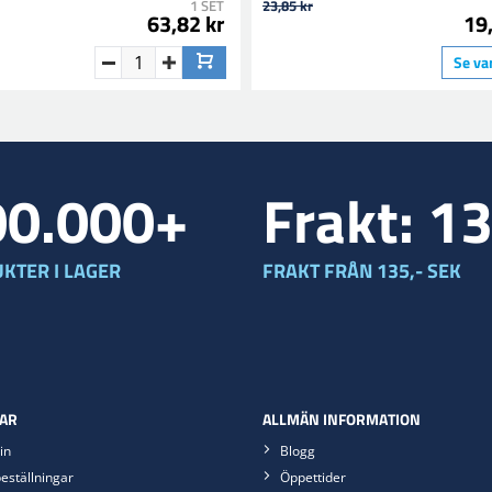
1 SET
23,85 kr
63,82 kr
19,
Se va
00.000+
Frakt: 1
KTER I LAGER
FRAKT FRÅN 135,- SEK
AR
ALLMÄN INFORMATION
in
Blogg
eställningar
Öppettider