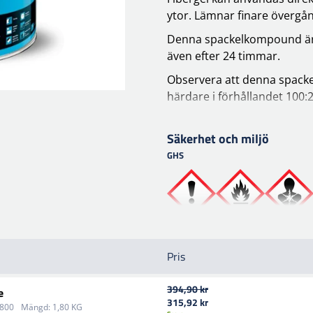
ytor. Lämnar finare övergån
Denna spackelkompound är 
även efter 24 timmar.
Observera att denna spack
härdare i förhållandet 100:2
Användningstid vid 20°C 4-5
Säkerhet och miljö
Torktid vid 20°: 15-20 min
GHS
Torktid vid 60°: 510 min
Slipning med P150 - P240.
Pris
394,90 kr
e
315,92 kr
1800
Mängd:
1,80 KG