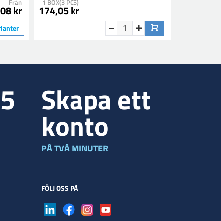
Från
1 BOX(3 PCS)
1 SET
08 kr
174,05 kr
22,90 kr
rianter
35
Skapa ett
konto
PÅ TVÅ MINUTER
FÖLJ OSS PÅ