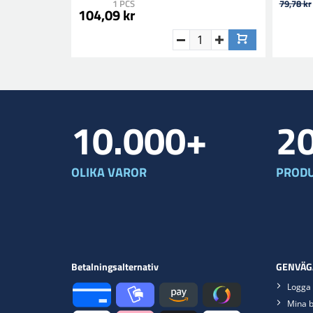
1 PCS
79,78 kr
104,09 kr
10.000+
2
OLIKA VAROR
PRODU
Betalningsalternativ
GENVÄG
Logga 
Mina b