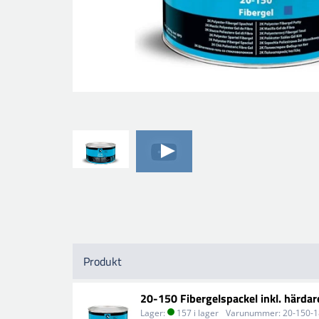
Produkt
20-150 Fibergelspackel inkl. härdar
Lager:
157 i lager
Varunummer:
20-150-