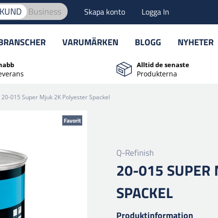
TKUND
Business
Skapa konto
Logga In
BRANSCHER
VARUMÄRKEN
BLOGG
NYHETER
nabb
Alltid de senaste
everans
Produkterna
20-015 Super Mjuk 2K Polyester Spackel
Favorit
Q-Refinish
20-015 SUPER 
SPACKEL
Produktinformation