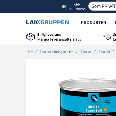
(SEK)
Som PRIVA
inkl. moms
PRODUKTER
Billig leverans
S
Många leveransalternativ
L
Hem
/
Spackel, tätning och lim
/
Spackel
/
Spackel
/