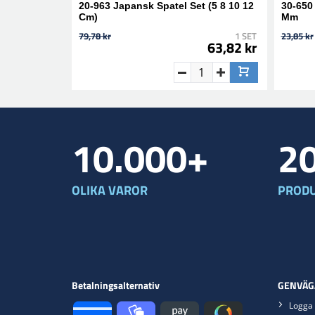
20-963 Japansk Spatel Set (5 8 10 12
30-650
Cm)
Mm
79,78 kr
1 SET
23,85 kr
63,82 kr
10.000+
2
OLIKA VAROR
PRODU
Betalningsalternativ
GENVÄG
Logga 