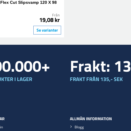
 Flex Cut Slipsvamp 120 X 98
Från
19,08 kr
Se varianter
00.000+
Frakt: 1
KTER I LAGER
FRAKT FRÅN 135,- SEK
AR
ALLMÄN INFORMATION
in
Blogg