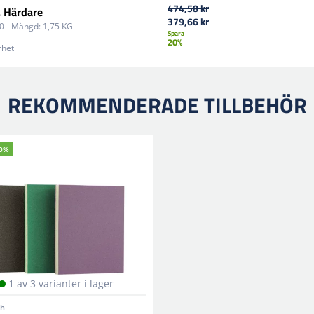
474,58 kr
. Härdare
379,66 kr
Förvaringsanvisningar:
För
0
Mängd:
1,75 KG
Spara
direkt solljus. Håll temper
20%
rhet
Uppnå överlägsna resultat m
felfri finish.
REKOMMENDERADE TILLBEHÖR
20%
1 av 3 varianter i lager
sh