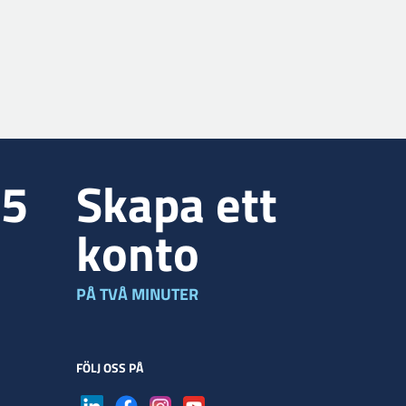
35
Skapa ett
konto
PÅ TVÅ MINUTER
FÖLJ OSS PÅ