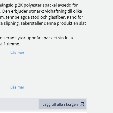
ångsidig 2K polyester spackel avsedd för
. Den erbjuder utmärkt vidhäftning till olika
ium, tennbelagda stöd och glasfiber. Känd för
a slipning, säkerställer denna produkt en slät
niserade ytor uppnår spacklet sin fulla
ka 1 timme.
Läs mer
0:2-3% härdare
uter
Läs mer
Lägg till alla i korgen
0