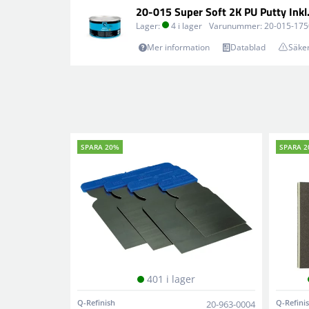
20-015 Super Soft 2K PU Putty Inkl
Lager:
4 i lager
Varunummer:
20-015-175
Mer information
Datablad
Säke
SPARA 20%
SPARA 
401 i lager
Q-Refinish
Q-Refini
20-963-0004