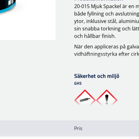
20-015 Mjuk Spackel är en m
både fyllning och avslutning
ytor, inklusive stål, alumin
sin snabba torkning och lätt
och hållbar finish.
När den appliceras på galva
vidhäftningsstyrka efter cir
Nyckelfunktioner:
Färg:
Säkerhet och miljö
Beige/Orange/Brown
GHS
Blandningsförhållande:
10
Arbetstid vid 20°C:
3-4 min
Torktid:
Vid 20°C: 15-20 minuter
Vid 60°C: 5 minuter
Pris
Slipning:
Använd P150-P24