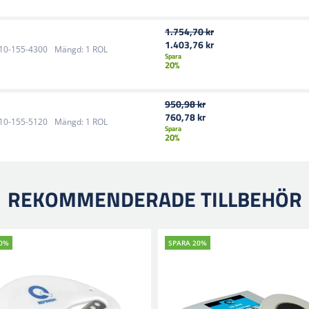
1.754,70 kr
1.403,76 kr
10-155-4300
Mängd:
1 ROL
Spara
20%
950,98 kr
760,78 kr
10-155-5120
Mängd:
1 ROL
Spara
20%
REKOMMENDERADE TILLBEHÖR
20%
SPARA 20%