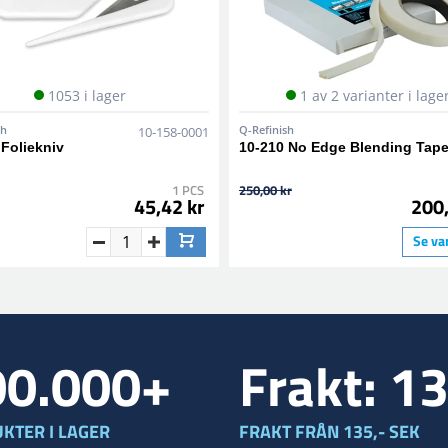
1053 i lager
1 av 2 varianter i lage
sh
Q-Refinish
10-158-0001
 Foliekniv
10-210 No Edge Blending Tap
1 PCS
250,00 kr
45,42 kr
200,
Se va
00.000+
Frakt: 1
KTER I LAGER
FRAKT FRÅN 135,- SEK