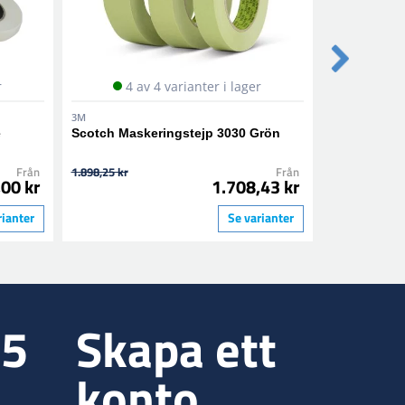
r
4 av 4 varianter i lager
4 a
3M
3M
e
Scotch Maskeringstejp 3030 Grön
Scotch Hög
Maskeringst
Från
1.898,25 kr
Från
60,99 kr
00 kr
1.708,43 kr
rianter
Se varianter
35
Skapa ett
konto