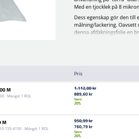
Med en tjocklek på 8 mikron
Dess egenskap gör den till e
målning/lackering. Oavsett o
denna afdäkningsfolie en bra
kvalitet.
Afdäkningsfolien finns i ett
välja den storlek som passa
Om du överväger att köpa e
Pris
att även köpa en foliekniv. 
med hög precision och lätthe
1.112,00 kr
100 M
gång.
889,60 kr
100
Mängd:
1 ROL
Spara
20%
950,99 kr
0 M
760,79 kr
10-155-4150
Mängd:
1 ROL
Spara
20%