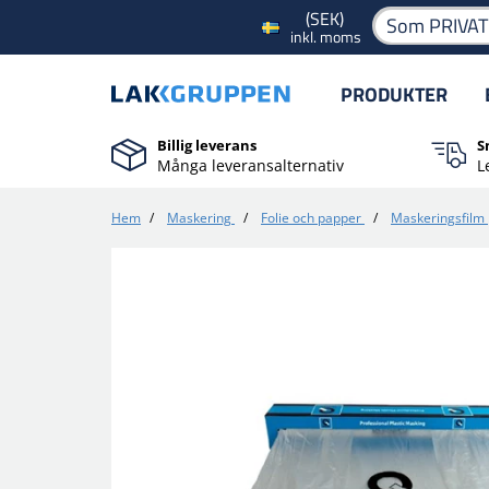
(SEK)
Som PRIVA
inkl. moms
PRODUKTER
Billig leverans
S
Många leveransalternativ
L
Hem
/
Maskering
/
Folie och papper
/
Maskeringsfilm