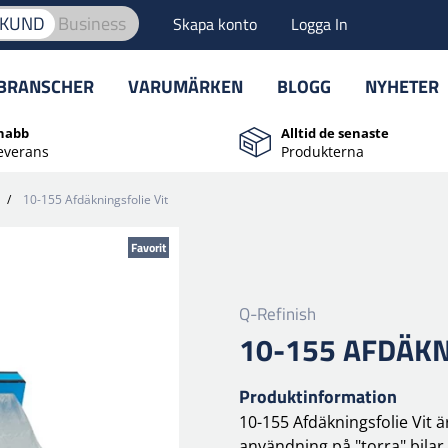
TKUND
Business
Skapa konto
Logga In
BRANSCHER
VARUMÄRKEN
BLOGG
NYHETER
nabb
Alltid de senaste
everans
Produkterna
/
10-155 Afdäkningsfolie Vit
Favorit
Q-Refinish
10-155 AFDÄKN
Produktinformation
10-155 Afdäkningsfolie Vit är
användning på "torra" bilar.