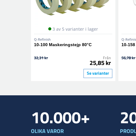
3 av 5 varianter i lager
Q-Refinish
Q-Refini
10-100 Maskeringstejp 80°C
10-158
32,31 kr
Från
56,78 kr
25,85 kr
Se varianter
10.000+
2
OLIKA VAROR
PRODU