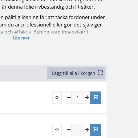
 är denna folie rivbeständig och IR-säker.
n pålitlig lösning för att täcka fordonet under
m du är professionell eller gör-det-själv ger
 och effektiv lösning som inte sviker i
Läs mer
 antal olika bredder och längder så att du kan
r dina behov.
n rulle afdäkningsfolie kan vi rekommendera
Lägg till alla i korgen
Den är designad för att skära plast och folie
t, så att du får en rak och ren kant varje