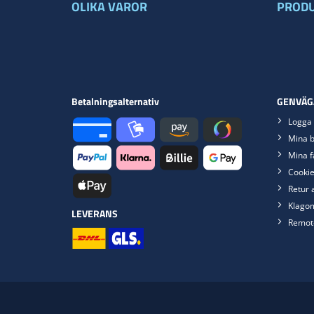
OLIKA VAROR
PRODU
Betalningsalternativ
GENVÄG
Logga 
Mina b
Mina f
Cookie
Retur 
Klago
LEVERANS
Remot