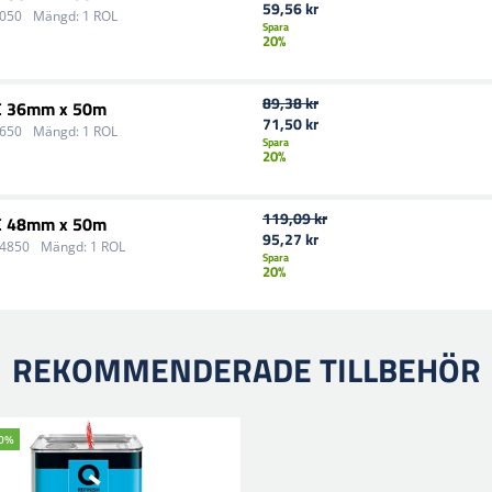
59,56 kr
3050
Mängd:
1 ROL
Spara
20%
89,38 kr
C 36mm x 50m
71,50 kr
3650
Mängd:
1 ROL
Spara
20%
119,09 kr
C 48mm x 50m
95,27 kr
-4850
Mängd:
1 ROL
Spara
20%
REKOMMENDERADE TILLBEHÖR
20%