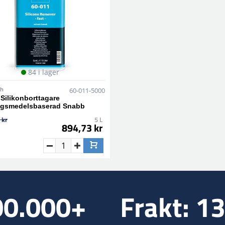
84 i lager
sh
60-011-5000
 Silikonborttagare
gsmedelsbaserad Snabb
 kr
5 L
894,73 kr
00.000+
Frakt: 1