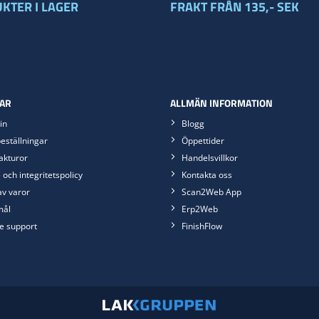
KTER I LAGER
FRAKT FRÅN 135,- SEK
AR
ALLMÄN INFORMATION
in
Blogg
eställningar
Öppettider
akturor
Handelsvillkor
 och integritetspolicy
Kontakta oss
av varor
Scan2Web App
mål
Erp2Web
e support
FinishFlow