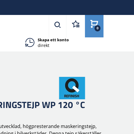
0
Skapa ett konto
direkt
INGSTEJP WP 120 °C
 utvecklad, högpresterande maskeringstejp,
dning i bilverkstäder. Denna tejp säkerställer