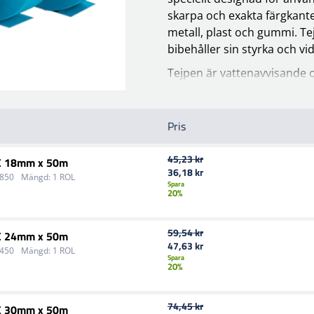
skarpa och exakta färgkanter
metall, plast och gummi. Te
bibehåller sin styrka och vi
Tejpen är vattenavvisande 
thinner, vilket gör den kom
vattenbaserade lacker. Tejp
limrester eller skada underl
Pris
10-107 är tillverkad av 63 
45,23 kr
C 18mm x 50m
vilket ger optimal flexibilit
36,18 kr
1850
Mängd:
1 ROL
naturgummibaserade limmet s
Spara
20%
även under krävande arbet
När bara det bästa är gott no
59,54 kr
C 24mm x 50m
gång.
47,63 kr
2450
Mängd:
1 ROL
Spara
20%
74,45 kr
C 30mm x 50m