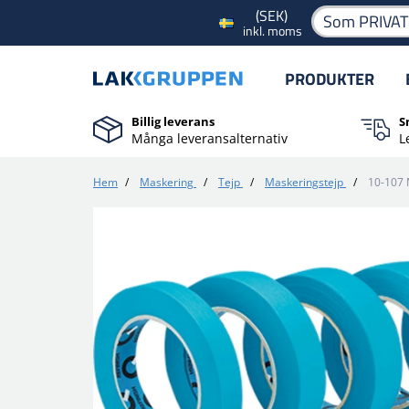
(SEK)
Som PRIVA
inkl. moms
PRODUKTER
Billig leverans
S
Många leveransalternativ
L
Hem
/
Maskering
/
Tejp
/
Maskeringstejp
/
10-107 