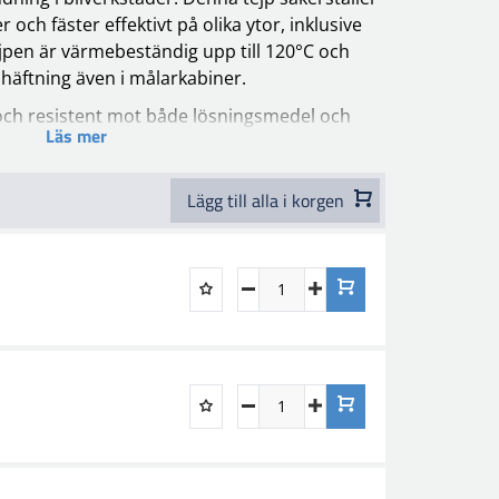
 och fäster effektivt på olika ytor, inklusive
jpen är värmebeständig upp till 120°C och
dhäftning även i målarkabiner.
och resistent mot både lösningsmedel och
Läs mer
patibel med alla typer av lösningsmedels- och
en tas lätt bort utan att lämna några
aget.
Lägg till alla i korgen
g/m² vattenavvisande, mättat kräpppapper,
et och anpassning till ojämna ytor. Det
äkerställer stark vidhäftning och stabilitet,
sförhållanden.
g – välj 10-107 för ett proffsigt resultat varje