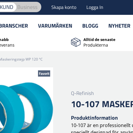
TKUND
Business
Skapa konto
Logga In
BRANSCHER
VARUMÄRKEN
BLOGG
NYHETER
nabb
Alltid de senaste
everans
Produkterna
Maskeringstejp WP 120 °C
Favorit
Q-Refinish
10-107 MASKER
Produktinformation
10-107 är en professionellt
speciellt designad för använ