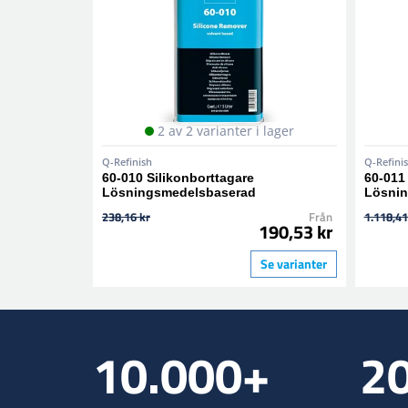
2 av 2 varianter i lager
Q-Refinish
Q-Refini
60-010 Silikonborttagare
60-011
Lösningsmedelsbaserad
Lösnin
238,16 kr
Från
1.118,41
190,53 kr
Se varianter
10.000+
2